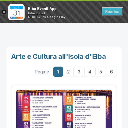
Elba Eventi App
Scarica
×
Infoelba srl
GRATIS - su Google Play
Home
Ricerca avanzata
Segnalaci un evento
Arte e Cultura all'Isola d'Elba
Utilità
Pagine
1
2
3
4
5
6
Vacanze all'Isola d'Elba