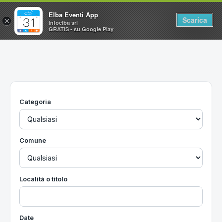
Elba Eventi App
Scarica
×
Infoelba srl
GRATIS - su Google Play
Home
Ricerca avanzata
Segnalaci un evento
Categoria
Utilità
Vacanze all'Isola d'Elba
Comune
Località o titolo
Date