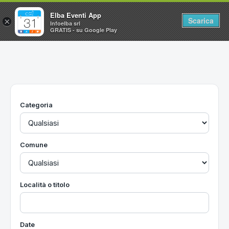
Elba Eventi App
Scarica
×
Infoelba srl
GRATIS - su Google Play
Home
Ricerca avanzata
Segnalaci un evento
Categoria
Utilità
Vacanze all'Isola d'Elba
Comune
Località o titolo
Date