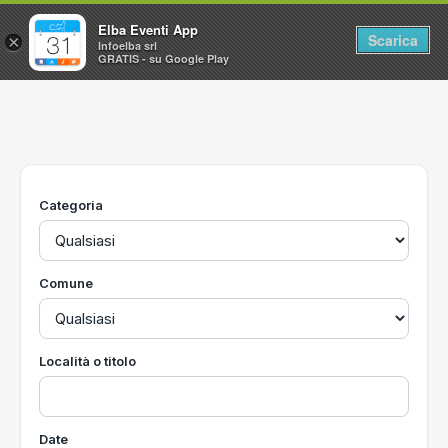
Elba Eventi App
Scarica
×
Infoelba srl
GRATIS - su Google Play
Home
Ricerca avanzata
Segnalaci un evento
Categoria
Utilità
Vacanze all'Isola d'Elba
Comune
Località o titolo
Date