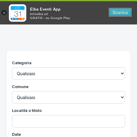
Elba Eventi App
Scarica
×
Infoelba srl
GRATIS - su Google Play
Home
Ricerca avanzata
Segnalaci un evento
Categoria
Utilità
Vacanze all'Isola d'Elba
Comune
Località o titolo
Date