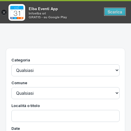
Elba Eventi App
Scarica
×
Infoelba srl
GRATIS - su Google Play
Home
Ricerca avanzata
Segnalaci un evento
Categoria
Utilità
Vacanze all'Isola d'Elba
Comune
Località o titolo
Date