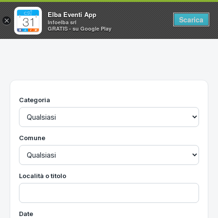
Elba Eventi App
Scarica
×
Infoelba srl
GRATIS - su Google Play
Home
Ricerca avanzata
Segnalaci un evento
Categoria
Utilità
Vacanze all'Isola d'Elba
Comune
Località o titolo
Date