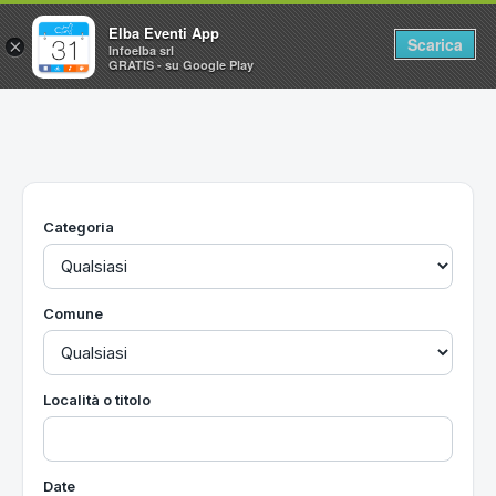
Elba Eventi App
Scarica
×
Infoelba srl
GRATIS - su Google Play
Home
Ricerca avanzata
Segnalaci un evento
Categoria
Utilità
Vacanze all'Isola d'Elba
Comune
Località o titolo
Date