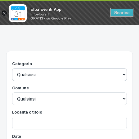
Elba Eventi App
Scarica
×
Infoelba srl
GRATIS - su Google Play
Home
Ricerca avanzata
Segnalaci un evento
Categoria
Utilità
Vacanze all'Isola d'Elba
Comune
Località o titolo
Date