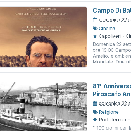
Campo Di Bat
domenica 22 
Cinema
Capoliveri - 
Domenica 22 set
ore 19:00 Campo di
Amelio, è ambient
Mondiale. Due uffi
81° Annivers
Piroscafo An
domenica 22 
Religione
Portoferraio 
" 100 giorni per 