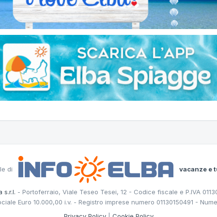
le di
vacanze e t
 s.r.l.
- Portoferraio, Viale Teseo Tesei, 12 - Codice fiscale e P.IVA 011
ociale Euro 10.000,00 i.v. - Registro imprese numero 01130150491 - Nume
Privacy Policy
|
Cookie Policy