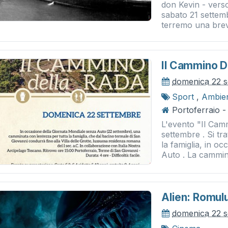
don Kevin - verso
sabato 21 settem
terremo una brev
Il Cammino D
domenica 22 
Sport
,
Ambie
Portoferraio 
L'evento "Il Cam
settembre . Si tr
la famiglia, in o
Auto . La cammina
Alien: Romul
domenica 22 