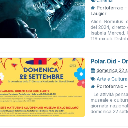
Cinema
Portoferraio 
Laugier
Alien: Romulus è
del 2024, dirett
Isabela Merced. U
119 minuti. Distrib
Polar.oid - O
domenica 22 
Arte e Cultura
Portoferraio 
Le attività pensa
museale e cultur
giornata nazional
domenica 22 sette