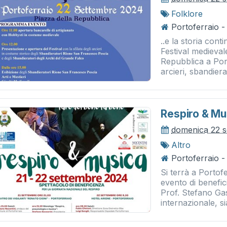
Folklore
Portoferraio -
..e la storia con
Festival medieval
Repubblica a Port
arcieri, sbandierat
Respiro & Mu
domenica 22 
Altro
Portoferraio -
Si terrà a Portof
evento di benefi
Prof. Stefano Ga
internazionale, sia