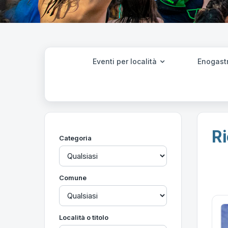
Eventi per località
Enogast
Ri
Categoria
Comune
Località o titolo