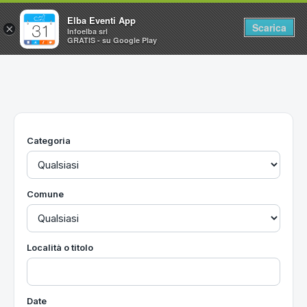
Elba Eventi App
Scarica
×
Infoelba srl
GRATIS - su Google Play
Home
Ricerca avanzata
Segnalaci un evento
Categoria
Utilità
Vacanze all'Isola d'Elba
Comune
Località o titolo
Date