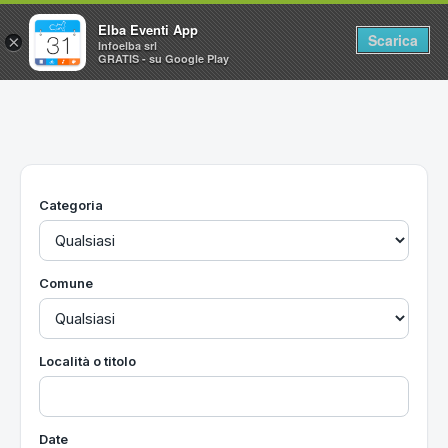
Elba Eventi App
Scarica
×
Infoelba srl
GRATIS - su Google Play
Home
Ricerca avanzata
Segnalaci un evento
Categoria
Utilità
Vacanze all'Isola d'Elba
Comune
Località o titolo
Date