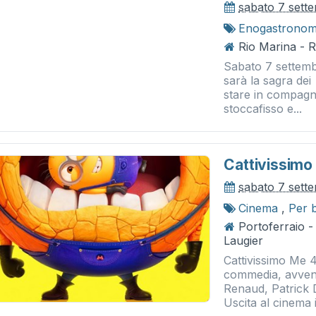
sabato 7 sett
Enogastronom
Rio Marina - 
Sabato 7 settemb
sarà la sagra dei 
stare in compagni
stoccafisso e...
Cattivissimo
sabato 7 sett
Cinema
,
Per 
Portoferraio 
Laugier
Cattivissimo Me 
commedia, avventu
Renaud, Patrick D
Uscita al cinema i