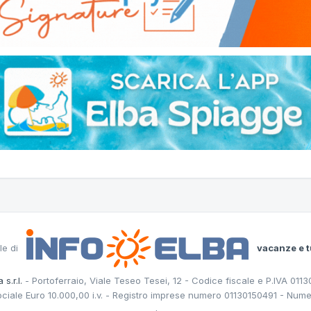
le di
vacanze e t
 s.r.l.
- Portoferraio, Viale Teseo Tesei, 12 - Codice fiscale e P.IVA 011
ociale Euro 10.000,00 i.v. - Registro imprese numero 01130150491 - Nume