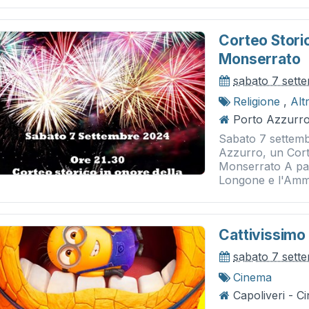
Corteo Stori
Monserrato
sabato 7 sett
Religione
,
Alt
Porto Azzurro 
Sabato 7 settembr
Azzurro, un Cort
Monserrato A part
Longone e l'Ammi
Cattivissimo
sabato 7 sett
Cinema
Capoliveri - 