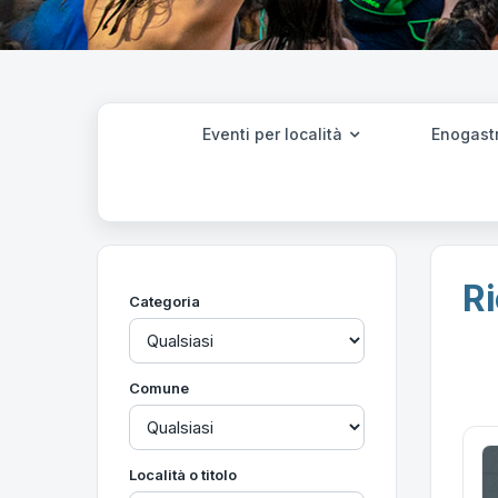
Eventi per località
Enogast
Ri
Categoria
Comune
Località o titolo