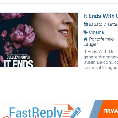
It Ends With 
sabato 7 sett
Cinema
Portoferraio 
Laugier
It Ends With Us -
genere drammatic
Justin Baldoni, c
cinema il 21 agost