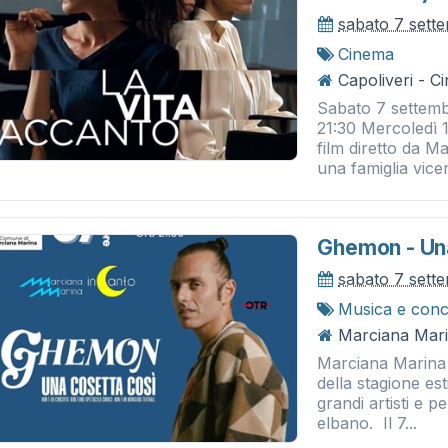
sabato 7 sett
Cinema
Capoliveri - 
Sabato 7 settem
21:30 Mercoledì 1
film diretto da M
una famiglia vicen
Ghemon - Un
sabato 7 sett
Musica e conc
Marciana Mari
Marciana Marina 
della stagione es
grandi artisti e p
elbano. Il 7...