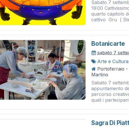
Sabato 7 settem
19:00 Cattivissimo
quarto capitolo d
cattivo Gru ( Ste
Botanicarte
sabato 7 sett
Arte e Cultura
Portoferraio 
Martino
Sabato 7 settembre
appuntamento del
percorso creativo
quali i partecipanti
Sagra Di Piatt