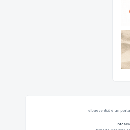
elbaeventi.it è un porta
Infoelba
Importo capitale s