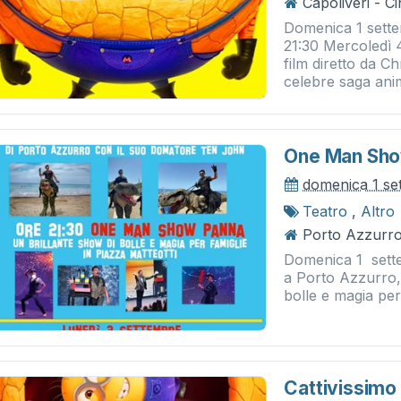
Capoliveri - 
Domenica 1 sette
21:30 Mercoledì 
film diretto da Ch
celebre saga anima
One Man Sho
domenica 1 se
Teatro
,
Altro
Porto Azzurro 
Domenica 1 set
a Porto Azzurro, 
bolle e magia pe
Cattivissimo