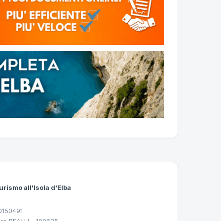
urismo all'Isola d'Elba
30150491
ro REA: LI - 100635