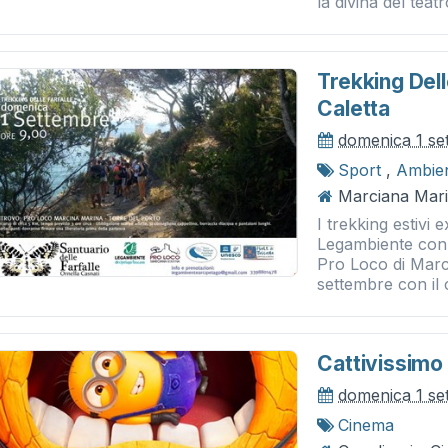
la divina del teatro
Trekking Delle
Caletta
domenica 1 se
Sport
,
Ambie
Marciana Mari
I trekking estivi 
Legambiente con
Pro Loco di Marc
settembre con il c
Cattivissimo
domenica 1 se
Cinema