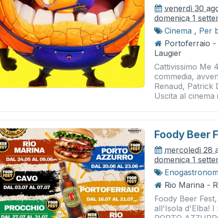
venerdì 30 ag
domenica 1 sett
Cinema
,
Per 
Portoferraio 
Laugier
Cattivissimo Me 
commedia, avventu
Renaud, Patrick D
Uscita al cinema i
Foody Beer F
mercoledì 28 
domenica 1 sett
Enogastronom
Rio Marina - 
Foody Beer Fest, 
all'Isola d'Elba!