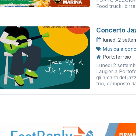
PORTO AZZURR
Food truck, birra
Concerto Jaz
lunedì 2 sett
Musica e conc
Portoferraio -
Lunedì 2 settembr
Laugier a Portofe
gli amanti del jaz
trio, composto da