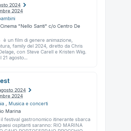
osto 2024
embre 2024
bambini
- Cinema "Nello Santi" c/o Centro De
4 è un film di genere animazione,
ra, family del 2024, diretto da Chris
elage, con Steve Carell e Kristen Wiig.
l 21 agosto...
est
agosto 2024
embre 2024
ia
,
Musica e concerti
Rio Marina
il festival gastronomico itinerante sbarca
 I paesi ospitanti saranno: RIO MARINA