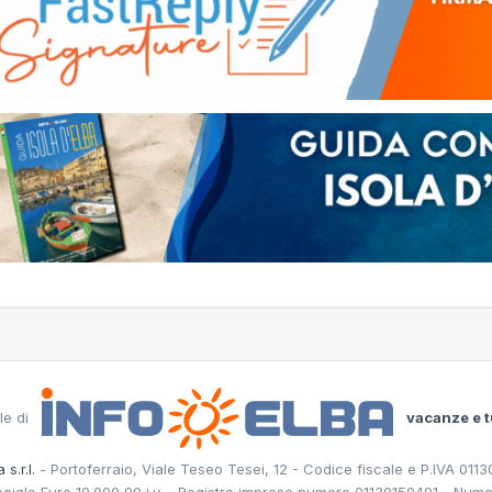
le di
vacanze e t
 s.r.l.
- Portoferraio, Viale Teseo Tesei, 12 - Codice fiscale e P.IVA 011
ociale Euro 10.000,00 i.v. - Registro imprese numero 01130150491 - Nume