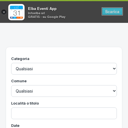
Elba Eventi App
Scarica
×
Infoelba srl
GRATIS - su Google Play
Home
Ricerca avanzata
Segnalaci un evento
Categoria
Utilità
Vacanze all'Isola d'Elba
Comune
Località o titolo
Date