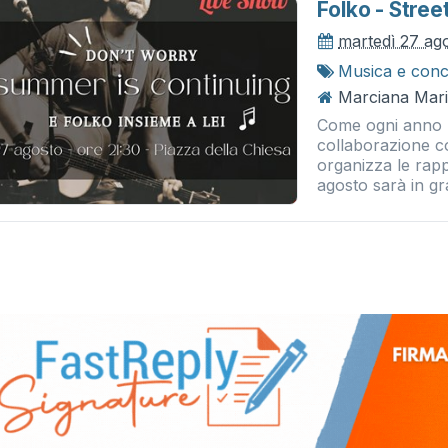
Folko - Stree
martedì 27 ag
Musica e conc
Marciana Mari
Come ogni anno l
collaborazione c
organizza le rappr
agosto sarà in gr