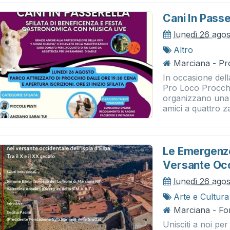
Cani In Passe
lunedì 26 ago
Altro
Marciana - Pr
In occasione dell
Pro Loco Procchi
organizzano una s
amici a quattro z
Le Emergenze
Versante Occ
lunedì 26 ago
Arte e Cultura
Marciana - Fo
Unisciti a noi pe