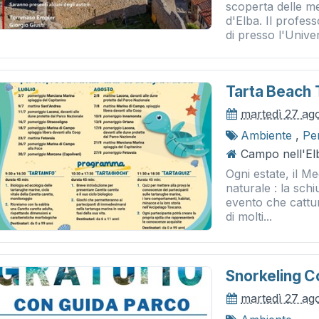
scoperta delle me
d'Elba. Il profe
di presso l'Univers
Tarta Beach 
martedì 27 ag
Ambiente
,
Pe
Campo nell'Elb
Ogni estate, il Me
naturale : la sch
evento che cattur
di molti...
Snorkeling C
martedì 27 ag