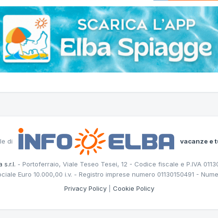
le di
vacanze e t
 s.r.l.
- Portoferraio, Viale Teseo Tesei, 12 - Codice fiscale e P.IVA 011
ociale Euro 10.000,00 i.v. - Registro imprese numero 01130150491 - Nume
Privacy Policy
|
Cookie Policy