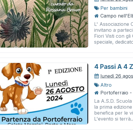
Per bambini
Campo nell'El
L' Associazione 
invitano a partec
Fiori Visti con g
speciale, dedicato 
4 Passi A 4
lunedì 26 ago
Altro
Portoferraio -
La A.S.D. Scuola 
la prima edizione
benefica per le v
L'evento si terrà..