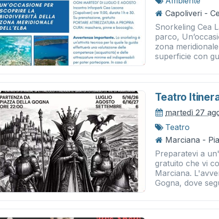
Ambiente
Capoliveri - 
Snorkeling Cea L
parco, Un’occasio
zona meridionale 
superficie con gu
Teatro Itine
martedì 27 ag
Teatro
Marciana - Pi
Preparatevi a un
gratuito che vi c
Marciana. L'avven
Gogna, dove seguir