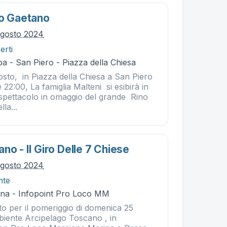
no Gaetano
agosto 2024
erti
a - San Piero - Piazza della Chiesa
to, in Piazza della Chiesa a San Piero
 22:00, La famiglia Malteni si esibirà in
pettacolo in omaggio del grande Rino
lla...
no - Il Giro Delle 7 Chiese
agosto 2024
nte
na - Infopoint Pro Loco MM
to per il pomeriggio di domenica 25
iente Arcipelago Toscano , in