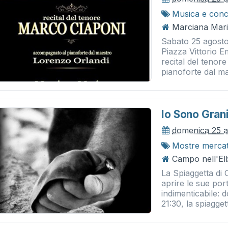
Musica e conc
Marciana Mari
Sabato 25 agosto 
Piazza Vittorio E
recital del teno
pianoforte dal ma
Io Sono Gran
domenica 25 
Mostre merca
Campo nell'Elb
La Spiaggetta di 
aprire le sue por
indimenticabile: 
21:30, la spiaggett