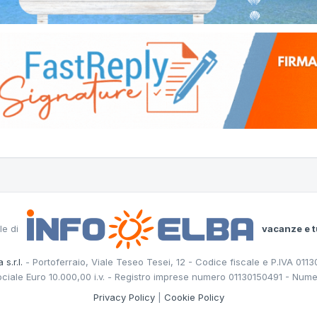
le di
vacanze e t
 s.r.l.
- Portoferraio, Viale Teseo Tesei, 12 - Codice fiscale e P.IVA 011
ociale Euro 10.000,00 i.v. - Registro imprese numero 01130150491 - Nume
Privacy Policy
|
Cookie Policy