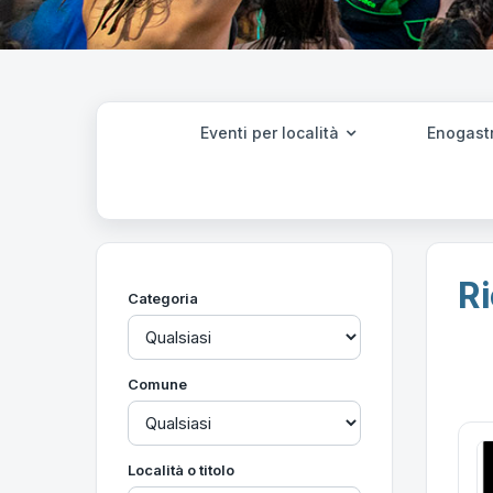
Eventi per località
Enogast
Ri
Categoria
Comune
Località o titolo