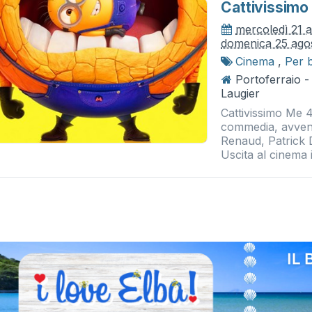
Cattivissimo
mercoledì 21 
domenica 25 ago
Cinema
,
Per 
Portoferraio 
Laugier
Cattivissimo Me 
commedia, avventu
Renaud, Patrick D
Uscita al cinema i