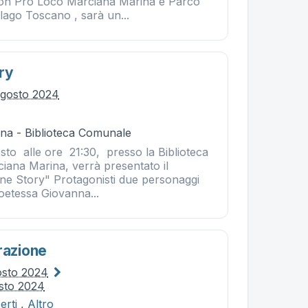
con Pro Loco Marciana Marina e Parco
lago Toscano , sarà un...
ry
agosto 2024
na - Biblioteca Comunale
to alle ore 21:30, presso la Biblioteca
iana Marina, verrà presentato il
ne Story" Protagonisti due personaggi
oetessa Giovanna...
razione
osto 2024
sto 2024
erti
,
Altro