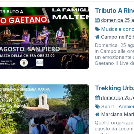
Tributo A Ri
domenica 25 
Musica e conc
Campo nell'Elb
Domenica 25 agos
in Campo alle ore
un emozionante s
Gaetano Il Live de
Trekking Urba
domenica 25 
Sport
,
Ambie
Marciana Mari
Quello organizza
agosto da Legamb