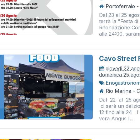
Portoferraio - 
Dal 23 al 25 agost
terrà la "Festa d
Rifondazione Comu
alle 24:00, saran
Cavo Street 
giovedì 22 ag
domenica 25 ago
Enogastronom
Rio Marina -
Dal 22 al 25 ag
ci sarà un delizio
12 fino alle 24 
vera Angus I...