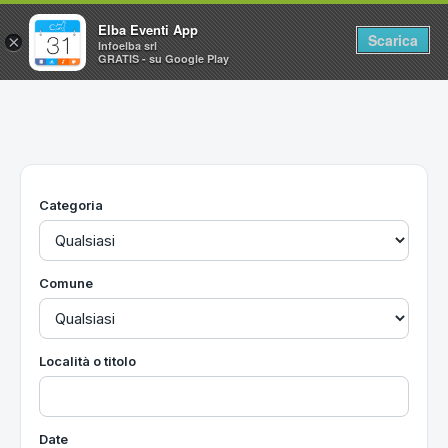
Elba Eventi App
Scarica
×
Infoelba srl
GRATIS - su Google Play
Home
Ricerca avanzata
Segnalaci un evento
Categoria
Utilità
Vacanze all'Isola d'Elba
Comune
Località o titolo
Date