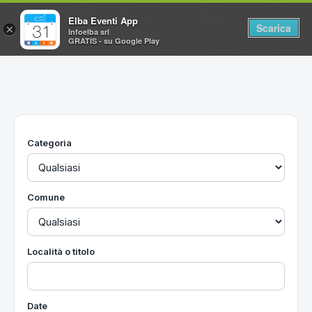
Elba Eventi App
Scarica
×
Infoelba srl
GRATIS - su Google Play
Home
Ricerca avanzata
Segnalaci un evento
Categoria
Utilità
Vacanze all'Isola d'Elba
Comune
Località o titolo
Date