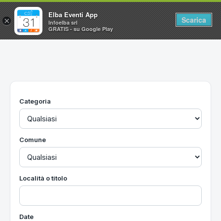
Elba Eventi App
Scarica
×
Infoelba srl
GRATIS - su Google Play
Home
Ricerca avanzata
Segnalaci un evento
Categoria
Utilità
Vacanze all'Isola d'Elba
Comune
Località o titolo
Date