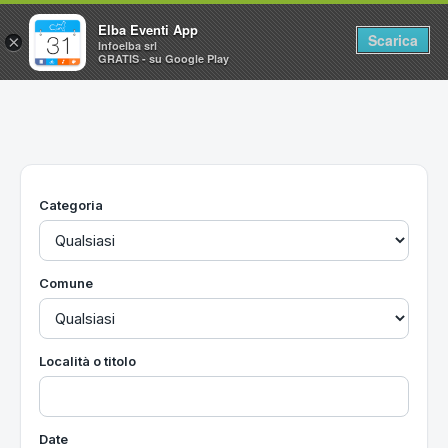
Elba Eventi App
Scarica
×
Infoelba srl
GRATIS - su Google Play
Home
Ricerca avanzata
Segnalaci un evento
Categoria
Utilità
Vacanze all'Isola d'Elba
Comune
Località o titolo
Date