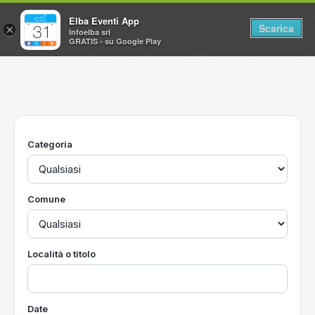
Elba Eventi App
Scarica
×
Infoelba srl
GRATIS - su Google Play
Home
Ricerca avanzata
Segnalaci un evento
Categoria
Utilità
Vacanze all'Isola d'Elba
Comune
Località o titolo
Date