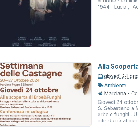
di nome Vermiglio
1944, Lucia , Ad
Alla Scoperta
giovedì 24 ot
Ambiente
Marciana - Col
Giovedì 24 ottobr
S. Sebastiano a M
erbe e funghi . 
introdurrà al mer