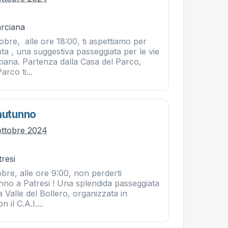
rciana
bre, alle ore 18:00, ti aspettiamo per
a , una suggestiva passeggiata per le vie
ciana. Partenza dalla Casa del Parco,
rco ti...
'autunno
ottobre 2024
resi
bre, alle ore 9:00, non perderti
nno a Patresi ! Una splendida passeggiata
la Valle del Bollero, organizzata in
 il C.A.I....