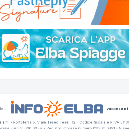
le di
vacanze e t
 s.r.l.
- Portoferraio, Viale Teseo Tesei, 12 - Codice fiscale e P.IVA 011
ociale Euro 10.000,00 i.v. - Registro imprese numero 01130150491 - Nume