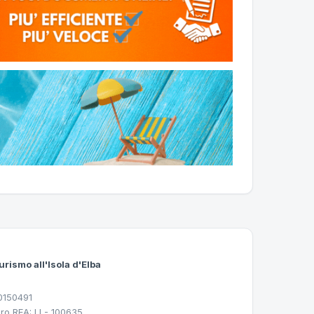
urismo all'Isola d'Elba
30150491
ro REA: LI - 100635