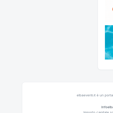
elbaeventi.it è un porta
Infoelba
Importo capitale s