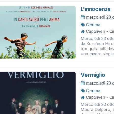
L'innocenza
mercoledì 23 
Cinema
Capoliveri - 
Mercoledì 23 otto
da Kore'eda Hiro
tranquilla cittadi
una madre single.
Vermiglio
mercoledì 23 
Cinema
Capoliveri - 
Mercoledì 23 ottob
Maura Delpero, s