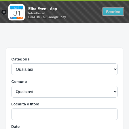
Elba Eventi App
Scarica
×
Infoelba srl
GRATIS - su Google Play
Home
Ricerca avanzata
Segnalaci un evento
Categoria
Utilità
Vacanze all'Isola d'Elba
Comune
Località o titolo
Date