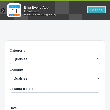
Elba Eventi App
Scarica
×
Infoelba srl
GRATIS - su Google Play
Home
Ricerca avanzata
Segnalaci un evento
Categoria
Utilità
Vacanze all'Isola d'Elba
Comune
Località o titolo
Date