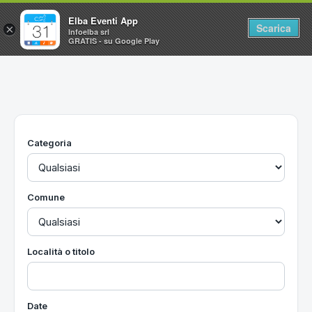
Elba Eventi App
Scarica
×
Infoelba srl
GRATIS - su Google Play
Home
Ricerca avanzata
Segnalaci un evento
Categoria
Utilità
Vacanze all'Isola d'Elba
Comune
Località o titolo
Date