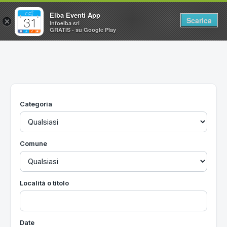
Elba Eventi App
Scarica
×
Infoelba srl
GRATIS - su Google Play
Home
Ricerca avanzata
Segnalaci un evento
Categoria
Utilità
Vacanze all'Isola d'Elba
Comune
Località o titolo
Date