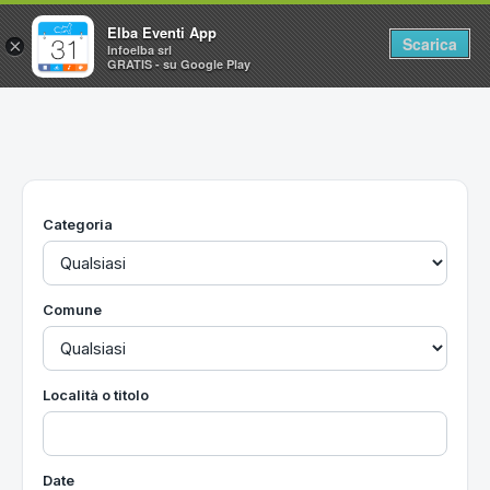
Elba Eventi App
Scarica
×
Infoelba srl
GRATIS - su Google Play
Home
Ricerca avanzata
Segnalaci un evento
Categoria
Utilità
Vacanze all'Isola d'Elba
Comune
Località o titolo
Date