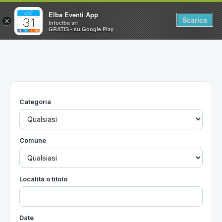
Elba Eventi App
Scarica
×
Infoelba srl
GRATIS - su Google Play
Home
Ricerca avanzata
Segnalaci un evento
Categoria
Utilità
Vacanze all'Isola d'Elba
Comune
Località o titolo
Date