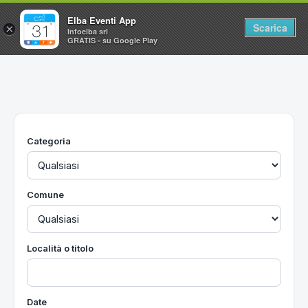
Elba Eventi App
Scarica
×
Infoelba srl
GRATIS - su Google Play
Home
Ricerca avanzata
Segnalaci un evento
Categoria
Utilità
Vacanze all'Isola d'Elba
Comune
Località o titolo
Date