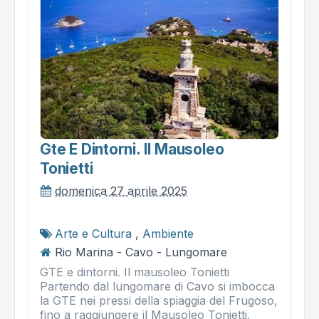
Gte E Dintorni. Il Mausoleo
Tonietti
domenica 27 aprile 2025
Arte e Cultura
,
Ambiente
Rio Marina - Cavo - Lungomare
GTE e dintorni. Il mausoleo Tonietti
Partendo dal lungomare di Cavo si imbocca
la GTE nei pressi della spiaggia del Frugoso,
fino a raggiungere il Mausoleo Tonietti,