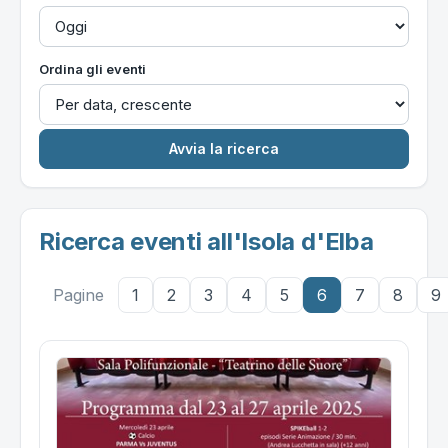
Ordina gli eventi
Ricerca eventi all'Isola d'Elba
Pagine
1
2
3
4
5
6
7
8
9