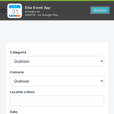
Elba Eventi App
Scarica
×
Infoelba srl
GRATIS - su Google Play
Home
Ricerca avanzata
Segnalaci un evento
Categoria
Utilità
Vacanze all'Isola d'Elba
Comune
Località o titolo
Date