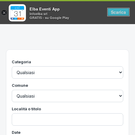
Elba Eventi App
Scarica
×
Infoelba srl
GRATIS - su Google Play
Home
Ricerca avanzata
Segnalaci un evento
Categoria
Utilità
Vacanze all'Isola d'Elba
Comune
Località o titolo
Date