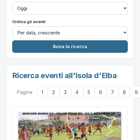
Ordina gli eventi
Ricerca eventi all'Isola d'Elba
Pagine
1
2
3
4
5
6
7
8
9