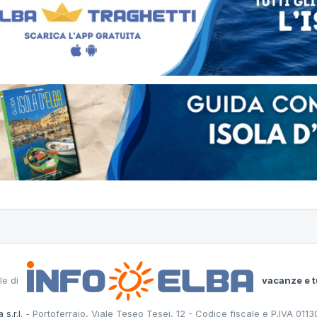
le di
vacanze e t
 s.r.l.
- Portoferraio, Viale Teseo Tesei, 12 - Codice fiscale e P.IVA 011