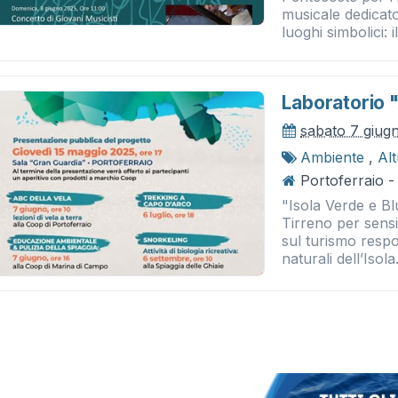
musicale dedicato
luoghi simbolici: il
Laboratorio 
sabato 7 giug
Ambiente
,
Al
Portoferraio 
"Isola Verde e B
Tirreno per sensib
sul turismo respo
naturali dell’Isola.