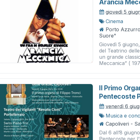
Arancia Mec
giovedì 5 giu
Cinema
Porto Azzurro 
Suore"
Giovedì 5 giugno,
del Teatrino dell
un grande classic
Meccanica” ( 1971
Il Primo Organ
Pentecoste P
venerdì 6 giu
Musica e conc
Capoliveri - S
Dal 6 all’8 giugno,
Pentecoste per l