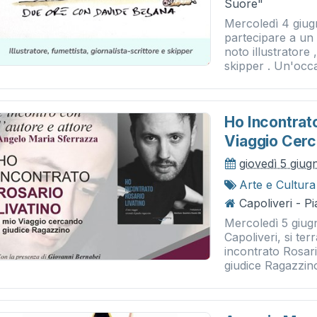
Suore"
Mercoledì 4 giugn
partecipare a un
noto illustratore 
skipper . Un'occa
Ho Incontrato
Viaggio Cerc
giovedì 5 giu
Arte e Cultura
Capoliveri - P
Mercoledì 5 giugn
Capoliveri, si te
incontrato Rosari
giudice Ragazzino