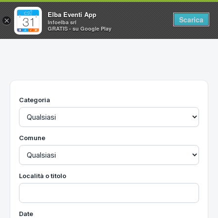
Elba Eventi App
Scarica
×
Infoelba srl
GRATIS - su Google Play
Home
Ricerca avanzata
Segnalaci un evento
Categoria
Utilità
Vacanze all'Isola d'Elba
Comune
Località o titolo
Date