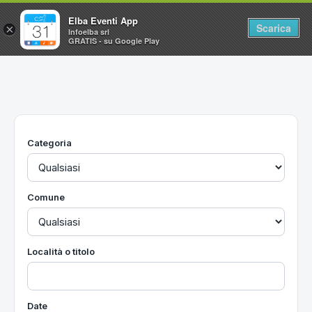
Elba Eventi App
Scarica
×
Infoelba srl
GRATIS - su Google Play
Home
Ricerca avanzata
Segnalaci un evento
Categoria
Utilità
Vacanze all'Isola d'Elba
Comune
Località o titolo
Date