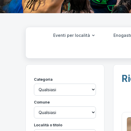
Eventi per località
Enogast
Ri
Categoria
Comune
Località o titolo