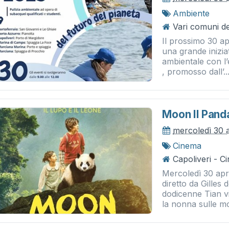
Ambiente
Vari comuni del
Il prossimo 30 apr
una grande iniziat
ambientale con l’
, promosso dall’..
Moon Il Pand
mercoledì 30 
Cinema
Capoliveri - 
Mercoledì 30 apri
diretto da Gilles 
dodicenne Tian v
la nonna sulle m