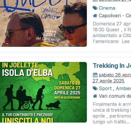
Cinema
Capoliveri - 
Domenica 27 apri
18:30 Queer , il 
ambientato a Citt
l'americano Lee (
Trekking In J
sabato 26 apri
27 aprile 2025
Sport
,
Ambie
Vari comuni del
Finalmente è arri
unica di trekking i
aprile , partirem
lungo un tratto...