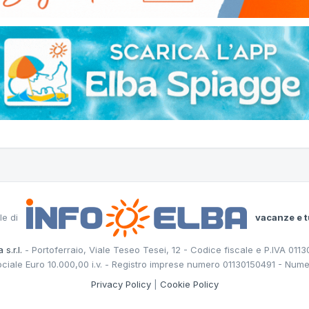
le di
vacanze e t
 s.r.l.
- Portoferraio, Viale Teseo Tesei, 12 - Codice fiscale e P.IVA 011
ociale Euro 10.000,00 i.v. - Registro imprese numero 01130150491 - Nume
Privacy Policy
|
Cookie Policy