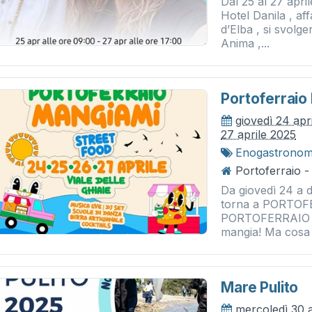
Dal 25 al 27 april
Hotel Danila , aff
d’Elba , si svolge
Anima ,...
Portoferraio
giovedì 24 apr
27 aprile 2025
Enogastronom
Portoferraio -
Da giovedì 24 a
torna a PORTOFE
PORTOFERRAIO M
mangia! Ma cosa s
Mare Pulito
mercoledì 30 