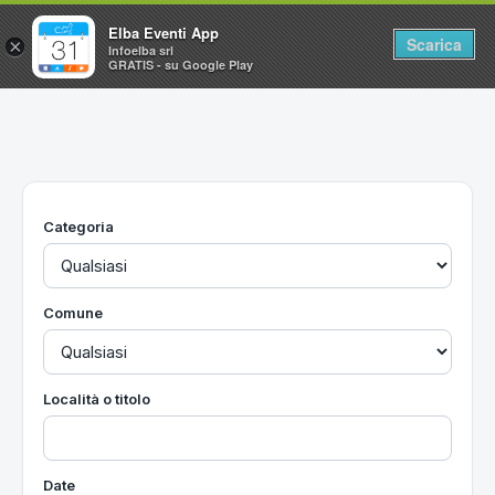
Elba Eventi App
Scarica
×
Infoelba srl
GRATIS - su Google Play
Home
Ricerca avanzata
Segnalaci un evento
Categoria
Utilità
Vacanze all'Isola d'Elba
Comune
Località o titolo
Date