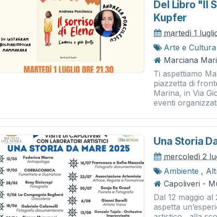
Del Libro "il 
Kupfer
martedì 1 lugl
Arte e Cultura
Marciana Mari
Ti aspettiamo Mar
piazzetta di fron
Marina, in Via Gi
eventi organizzati 
Una Storia D
mercoledì 2 lu
Ambiente
,
Al
Capoliveri - 
Dal 12 maggio al 
aspetta un’esperi
artistico , alla s