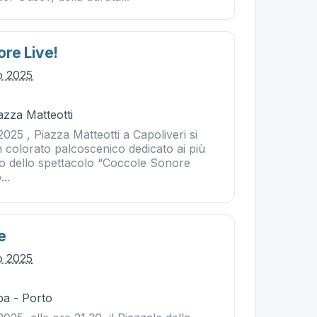
re Live!
io 2025
iazza Matteotti
2025 , Piazza Matteotti a Capoliveri si
 colorato palcoscenico dedicato ai più
ivo dello spettacolo “Coccole Sonore
...
e
io 2025
ba - Porto