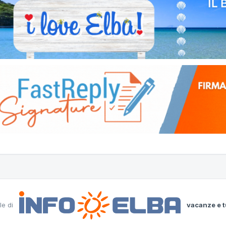
le di
vacanze e t