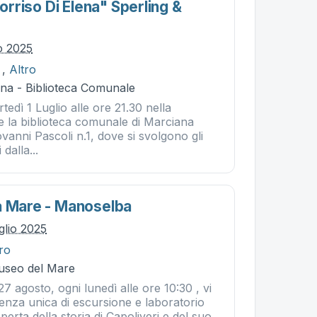
Sorriso Di Elena" Sperling &
io 2025
,
Altro
na - Biblioteca Comunale
tedì 1 Luglio alle ore 21.30 nella
te la biblioteca comunale di Marciana
ovanni Pascoli n.1, dove si svolgono gli
dalla...
a Mare - Manoselba
glio 2025
tro
Museo del Mare
27 agosto, ogni lunedì alle ore 10:30 , vi
enza unica di escursione e laboratorio
coperta della storia di Capoliveri e del suo