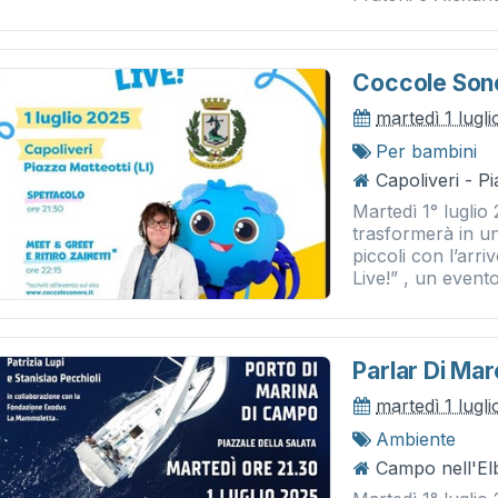
Coccole Sono
martedì 1 lugl
Per bambini
Capoliveri - P
Martedì 1° luglio 
trasformerà in un
piccoli con l’arr
Live!” , un evento
Parlar Di Mar
martedì 1 lugl
Ambiente
Campo nell'El