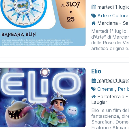
martedì 1 lugl
Arte e Cultura
Marciana - Sap
Martedì 1° luglio,
d’Arte” di Marcia
delle Rose dei Ve
artistico originale.
Elio
martedì 1 lugl
Cinema
,
Per 
Portoferraio 
Laugier
Elio è un film de
fantascienza, dir
Sharafian, Dome
Fratoni e Alexand