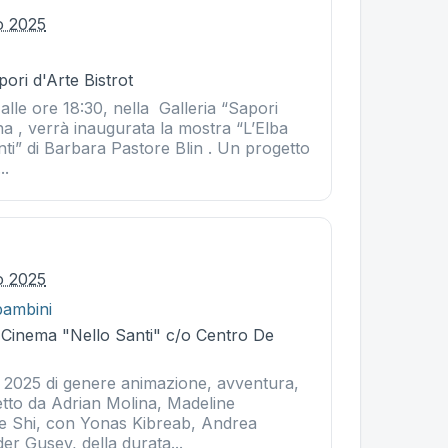
io 2025
ori d'Arte Bistrot
 alle ore 18:30, nella Galleria “Sapori
na , verrà inaugurata la mostra “L’Elba
nti” di Barbara Pastore Blin . Un progetto
..
io 2025
bambini
- Cinema "Nello Santi" c/o Centro De
l 2025 di genere animazione, avventura,
etto da Adrian Molina, Madeline
e Shi, con Yonas Kibreab, Andrea
er Gusev, della durata...