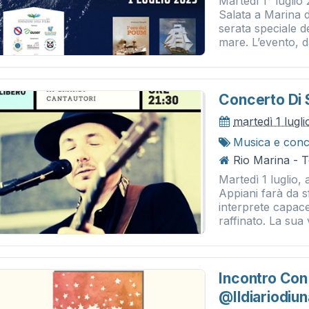
Martedì 1° luglio 
Salata a Marina 
serata speciale d
mare. L’evento, dal
Concerto Di
martedì 1 lugl
Musica e conc
Rio Marina - 
Martedì 1 luglio, 
Appiani farà da 
interprete capac
raffinato. La sua 
Incontro Con
@ildiariodi