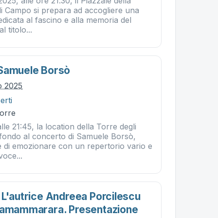
2025, alle ore 21.30, il Piazzale della
di Campo si prepara ad accogliere una
edicata al fascino e alla memoria del
 titolo...
 Samuele Borsò
io 2025
erti
Torre
alle 21:45, la location della Torre degli
sfondo al concerto di Samuele Borsò,
e di emozionare con un repertorio vario e
voce...
 L'autrice Andreea Porcilescu
unamammarara. Presentazione