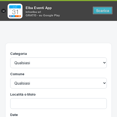
Elba Eventi App
Scarica
×
Infoelba srl
GRATIS - su Google Play
Home
Ricerca avanzata
Segnalaci un evento
Categoria
Utilità
Vacanze all'Isola d'Elba
Comune
Località o titolo
Date