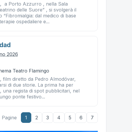
, a Porto Azzurro , nella Sala
atrino delle Suore” , si svolgerà il
“Fibromialgia: dal medico di base
 terapie ospedaliere e...
dad
gno 2026
Cinema Teatro Flamingo
 film diretto da Pedro Almodóvar,
arsi di due storie. La prima ha per
 una regista di spot pubblicitari, nel
lungo ponte festivo...
Pagine
1
2
3
4
5
6
7