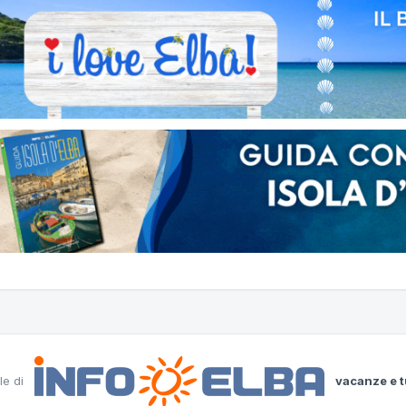
le di
vacanze e t