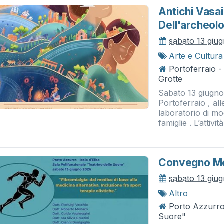
Antichi Vasai
Dell'archeolo
sabato 13 giu
Arte e Cultura
Portoferraio -
Grotte
Sabato 13 giugno 
Portoferraio , all
laboratorio di mo
famiglie . L’attivit
Convegno Med
sabato 13 giu
Altro
Porto Azzurro 
Suore"