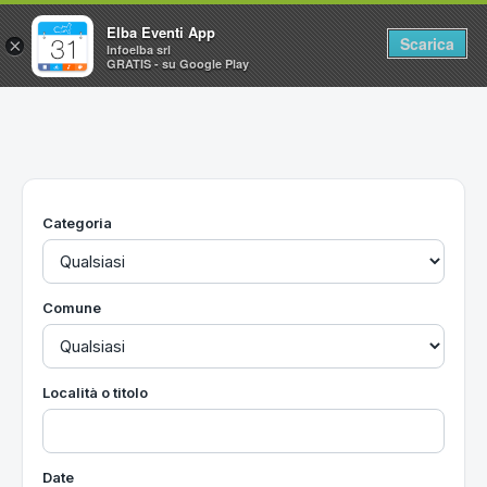
Elba Eventi App
Scarica
×
Infoelba srl
GRATIS - su Google Play
Home
Ricerca avanzata
Segnalaci un evento
Categoria
Utilità
Vacanze all'Isola d'Elba
Comune
Località o titolo
Date