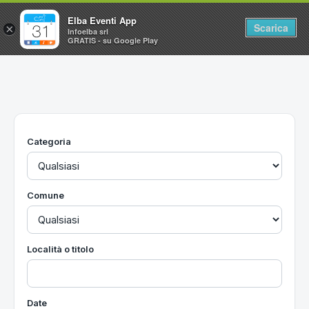
Elba Eventi App
Scarica
×
Infoelba srl
GRATIS - su Google Play
Home
Ricerca avanzata
Segnalaci un evento
Categoria
Utilità
Vacanze all'Isola d'Elba
Comune
Località o titolo
Date