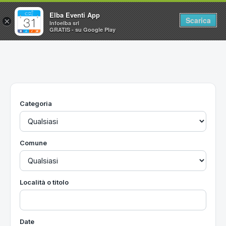
Elba Eventi App
Scarica
×
Infoelba srl
GRATIS - su Google Play
Home
Ricerca avanzata
Segnalaci un evento
Categoria
Utilità
Vacanze all'Isola d'Elba
Comune
Località o titolo
Date