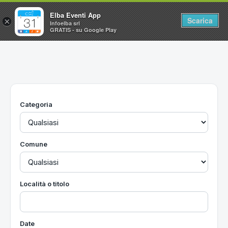
Elba Eventi App
Scarica
×
Infoelba srl
GRATIS - su Google Play
Home
Ricerca avanzata
Segnalaci un evento
Categoria
Utilità
Vacanze all'Isola d'Elba
Comune
Località o titolo
Date