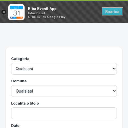
Elba Eventi App
Scarica
×
Infoelba srl
GRATIS - su Google Play
Home
Ricerca avanzata
Segnalaci un evento
Categoria
Utilità
Vacanze all'Isola d'Elba
Comune
Località o titolo
Date