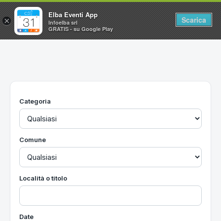
Elba Eventi App
Scarica
×
Infoelba srl
GRATIS - su Google Play
Home
Ricerca avanzata
Segnalaci un evento
Categoria
Utilità
Vacanze all'Isola d'Elba
Comune
Località o titolo
Date