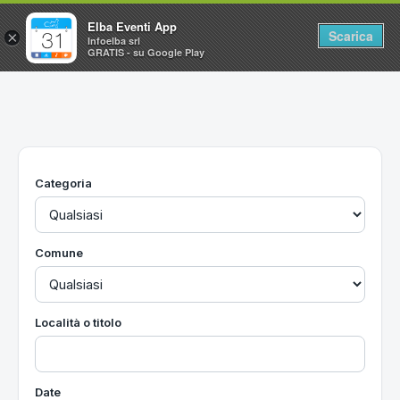
Elba Eventi App
Scarica
×
Infoelba srl
GRATIS - su Google Play
Home
Ricerca avanzata
Segnalaci un evento
Categoria
Utilità
Vacanze all'Isola d'Elba
Comune
Località o titolo
Date