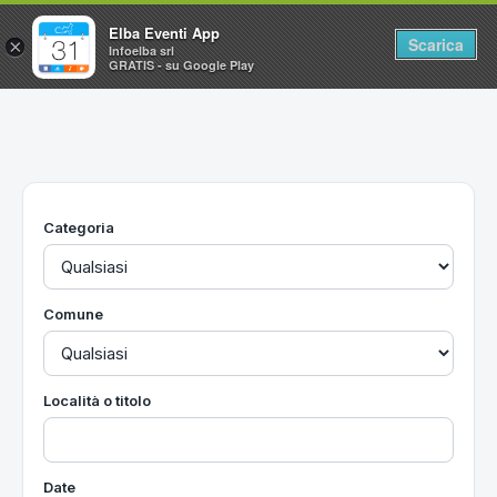
Elba Eventi App
Scarica
×
Infoelba srl
GRATIS - su Google Play
Home
Ricerca avanzata
Segnalaci un evento
Categoria
Utilità
Vacanze all'Isola d'Elba
Comune
Località o titolo
Date