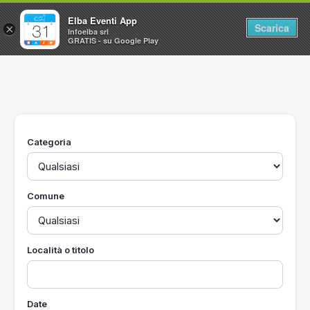
Elba Eventi App
Scarica
×
Infoelba srl
GRATIS - su Google Play
Home
Ricerca avanzata
Segnalaci un evento
Categoria
Utilità
Vacanze all'Isola d'Elba
Comune
Località o titolo
Date