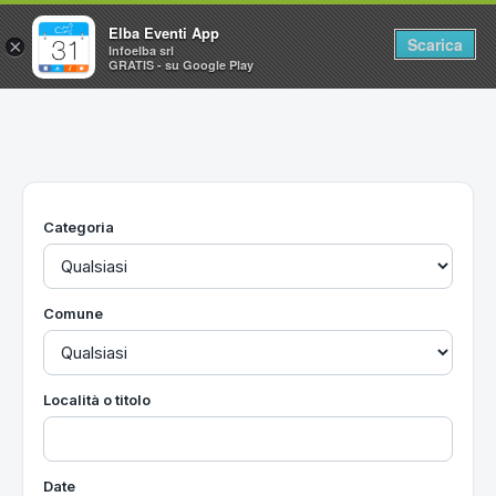
Elba Eventi App
Scarica
×
Infoelba srl
GRATIS - su Google Play
Home
Ricerca avanzata
Segnalaci un evento
Categoria
Utilità
Vacanze all'Isola d'Elba
Comune
Località o titolo
Date